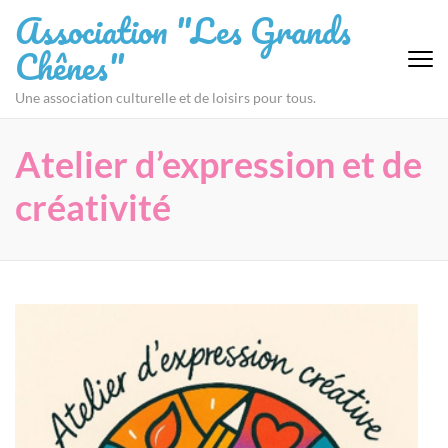
Aller
Association "Les Grands
au
Chênes"
contenu
(Pressez
Une association culturelle et de loisirs pour tous.
Entrée)
Atelier d’expression et de
créativité