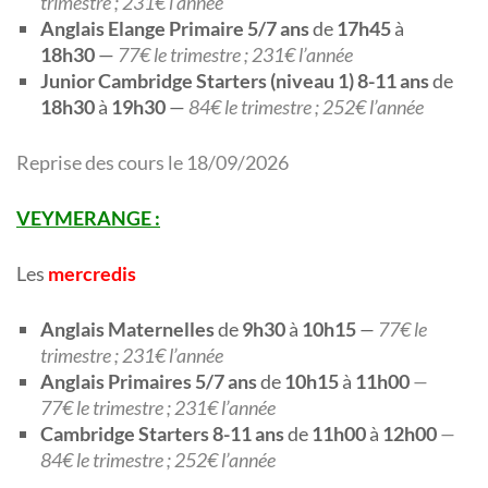
trimestre ; 231€ l’année
Anglais Elange Primaire
5/7 ans
de
17h45
à
18h30
—
77€ le trimestre ; 231€ l’année
Junior Cambridge Starters (niveau 1) 8-11 ans
de
18h30
à
19h30
—
84€ le trimestre ; 252€ l’année
Reprise des cours le 18/09/2026
VEYMERANGE :
Les
mercredis
Anglais Maternelles
de
9h30
à
10h15
—
77€ le
trimestre ; 231€ l’année
Anglais Primaires 5/7 ans
de
10h15
à
11h00
—
77€ le trimestre ; 231€ l’année
Cambridge Starters 8-11 ans
de
11h00
à
12h00
—
84€ le trimestre ; 252€ l’année