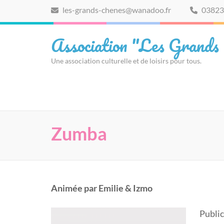
Aller
les-grands-chenes@wanadoo.fr
03823
au
contenu
Association "Les Grands
(Pressez
Entrée)
Une association culturelle et de loisirs pour tous.
Zumba
Animée par Emilie & Izmo
Public