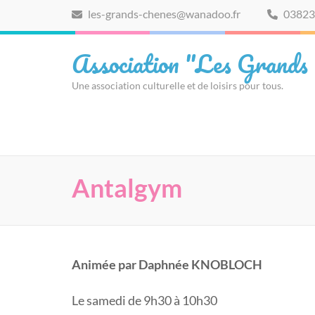
Aller
les-grands-chenes@wanadoo.fr
03823
au
contenu
Association "Les Grands
(Pressez
Entrée)
Une association culturelle et de loisirs pour tous.
Antalgym
Animée par Daphnée KNOBLOCH
Le samedi de 9h30 à 10h30