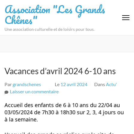
Aller
Association "Les Grands
au
Chênes"
contenu
(Pressez
Une association culturelle et de loisirs pour tous.
Entrée)
Vacances d’avril 2024 6-10 ans
Par
grandschenes
Le
12 avril 2024
Dans
Actu'
sur
Laisser un commentaire
Vacances
Accueil des enfants de 6 à 10 ans du 22/04 au
d’avril
03/05/2024 de 7h30 à 18h30 sur 2, 3, 4 jours ou
2024
à la semaine.
6-
10