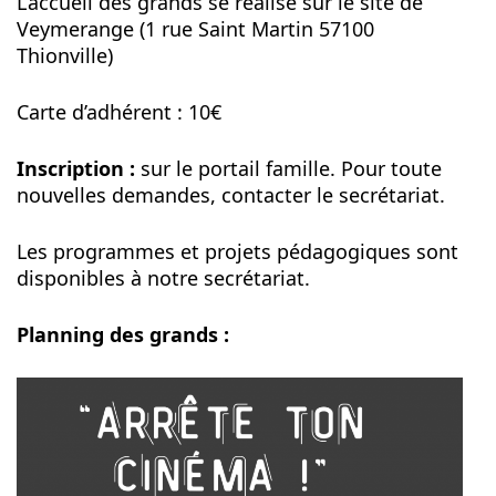
L’accueil des grands se réalise sur le site de
ans
Veymerange (1 rue Saint Martin 57100
Thionville)
Carte d’adhérent : 10€
Inscription :
sur le portail famille. Pour toute
nouvelles demandes, contacter le secrétariat.
Les programmes et projets pédagogiques sont
disponibles à notre secrétariat.
Planning des grands :