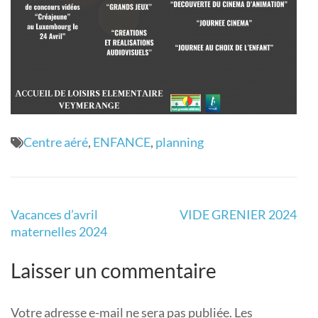
Centre aéré
,
ENFANCE
,
planning
Navigation
Vacances d’avril
VIDE GRENIER 2024
de
maternelles 2024
l’article
Laisser un commentaire
Votre adresse e-mail ne sera pas publiée.
Les