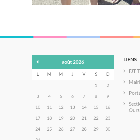
LIENS
août 2026
FJT T
L
M
M
J
V
S
D
Mair
1
2
Porta
3
4
5
6
7
8
9
Secti
10
11
12
13
14
15
16
Ours
17
18
19
20
21
22
23
24
25
26
27
28
29
30
31