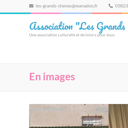
Aller
les-grands-chenes@wanadoo.fr
03823
au
contenu
Association "Les Grands
(Pressez
Entrée)
Une association culturelle et de loisirs pour tous.
En images