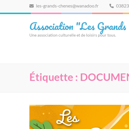
Aller
les-grands-chenes@wanadoo.fr
03823
au
contenu
Association "Les Grands
(Pressez
Entrée)
Une association culturelle et de loisirs pour tous.
Étiquette :
DOCUME