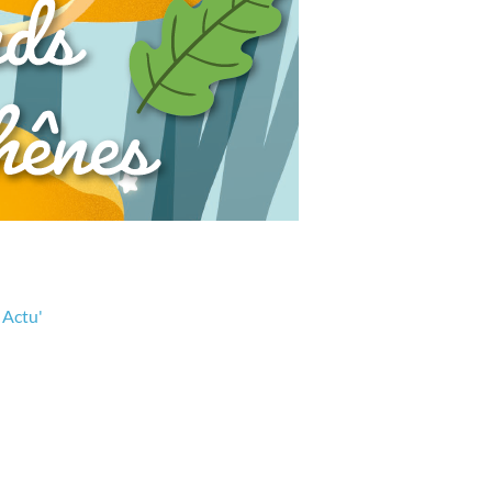
s
Actu'