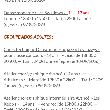
(reprise le 11/09/2026)
Danse moderne « Les Swallows » :
11 – 13 ans
–
Lundi de 18h00 à 19h00. —
Tarif :
220€ l’année
(reprise le 07/09/2026)
GROUPE ADOS-ADULTES :
Cours technique Danse moderne jazz « Les Jazzys »
pour classe concours +14 ans :
– Jeudi de 18h30 à
20h00. —
Tarif :
240€ l’année
(reprise le 10/09/2026)
Atelier chorégraphique Avancé +14 ans « les
Albatros » :
– Mardi de 19h30 à 22h00. —
Tarif :
240€
l’année
(reprise le 08/09/2026)
Atelier chorégraphique intermédiaire Avancé » Les
Kéop’s » +14 ans :
– Vendredi de 19h00 à 22h00. —
Tarif :
230€ l’année
(reprise le 11/09/2026)