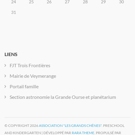
24
25
26
27
28
29
30
31
LIENS
FJT Trois Frontières
Mairie de Veymerange
Portail famille
Section astronomie la Grande Ourse et planétarium
© COPYRIGHT 2026
ASSOCIATION "LES GRANDS CHÊNES"
. PRESCHOOL
AND KINDERGARTEN | DÉVELOPPÉ PAR
RARA THEME
. PROPULSÉ PAR