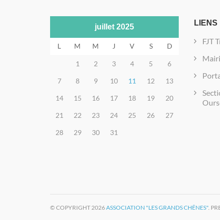
LIENS
juillet 2025
FJT T
L
M
M
J
V
S
D
Mair
1
2
3
4
5
6
Porta
7
8
9
10
11
12
13
Secti
14
15
16
17
18
19
20
Ours
21
22
23
24
25
26
27
28
29
30
31
© COPYRIGHT 2026
ASSOCIATION "LES GRANDS CHÊNES"
. P