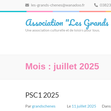
Aller
les-grands-chenes@wanadoo.fr
03823
au
contenu
Association "Les Grands
(Pressez
Entrée)
Une association culturelle et de loisirs pour tous.
Mois :
juillet 2025
PSC1 2025
Par
grandschenes
Le
11 juillet 2025
Dan