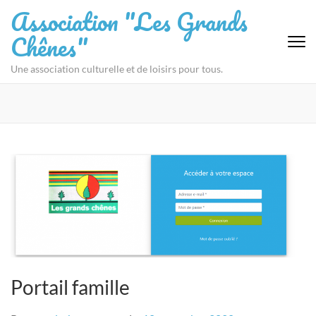
Aller
Association "Les Grands
au
Chênes"
contenu
(Pressez
Une association culturelle et de loisirs pour tous.
Entrée)
Portail famille