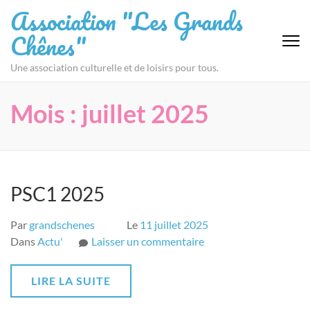
Aller
Association "Les Grands
au
Chênes"
contenu
(Pressez
Une association culturelle et de loisirs pour tous.
Entrée)
Mois :
juillet 2025
PSC1 2025
Par
grandschenes
Le
11 juillet 2025
sur
Dans
Actu'
Laisser un commentaire
PSC1
2025
LIRE LA SUITE