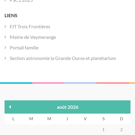
LIENS
FJT Trois Frontières
Mairie de Veymerange
Portail famille
Section astronomie la Grande Ourse et planétarium
août 2026
L
M
M
J
V
S
D
1
2