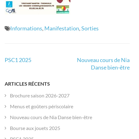
Informations
,
Manifestation
,
Sorties
Navigation
PSC1 2025
Nouveau cours de Nia
de
Danse bien-être
l’article
ARTICLES RÉCENTS
Brochure saison 2026-2027
Menus et goûters périscolaire
Nouveau cours de Nia Danse bien-être
Bourse aux jouets 2025
PSC1 2025