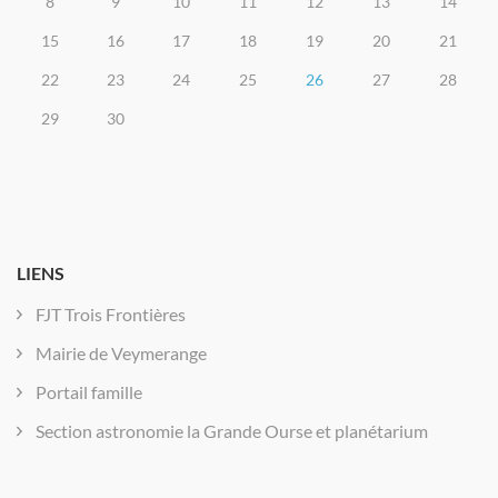
8
9
10
11
12
13
14
15
16
17
18
19
20
21
22
23
24
25
26
27
28
29
30
LIENS
FJT Trois Frontières
Mairie de Veymerange
Portail famille
Section astronomie la Grande Ourse et planétarium