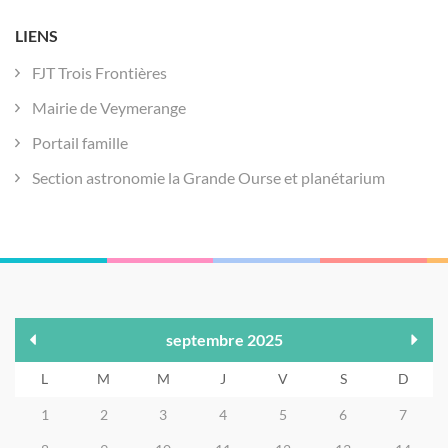
LIENS
FJT Trois Frontières
Mairie de Veymerange
Portail famille
Section astronomie la Grande Ourse et planétarium
septembre 2025
L
M
M
J
V
S
D
1
2
3
4
5
6
7