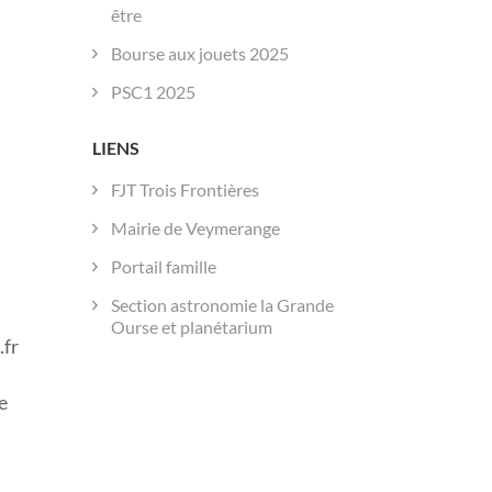
être
Bourse aux jouets 2025
PSC1 2025
LIENS
FJT Trois Frontières
Mairie de Veymerange
Portail famille
Section astronomie la Grande
Ourse et planétarium
.fr
e