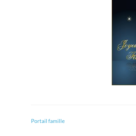
Navigation
Portail famille
de
l’article