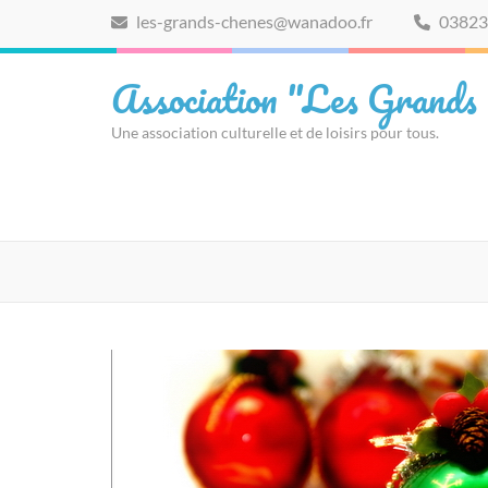
Aller
les-grands-chenes@wanadoo.fr
03823
au
contenu
Association "Les Grands
(Pressez
Entrée)
Une association culturelle et de loisirs pour tous.