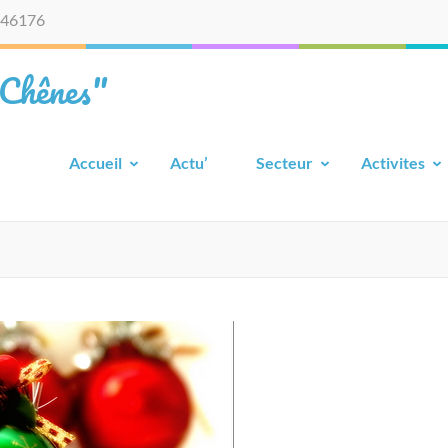
46176
 Chênes"
Accueil
Actu’
Secteur
Activites